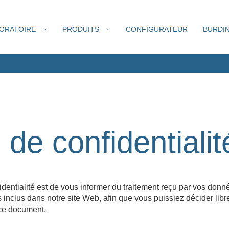
BORATOIRE
PRODUITS
CONFIGURATEUR
BURDIN
SERVICE DE MAINT
I SOMMES-NOUS
DESIGN & BUILD
NOS VALEURS
LAB PLANIFICAT
ONNES
EQUIP. IND. PHARMA
CHAMBRE NAN
ERVICE DE VÉRIFICATION
PRÉVENTIVE
 de confidentialit
PRIX DE LA RECHE
RSE
CASE STUDIES
SAV
FAQ
BURDINOLA
fidentialité est de vous informer du traitement reçu par vos don
SYSTÈMES DE
PAILLASSES
API CHAMBER
SORBONNE
SERVICE
s inclus dans notre site Web, afin que vous puissiez décider lib
 ce document.