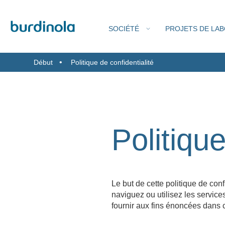
SOCIÉTÉ
PROJETS DE LA
Début
Politique de confidentialité
QU
SORB
S
Politique
Le but de cette politique de con
naviguez ou utilisez les service
fournir aux fins énoncées dans