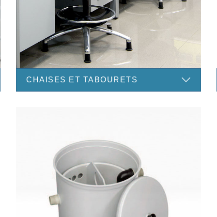
J'ai lu et j'accepte la
Notice légale
CHAISES ET TABOURETS