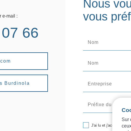
Nous vou
vous pré
 e-mail :
 07 66
.com
ns Burdinola
Co
Sur 
J'ai lu et j'accepte la
No
ceux