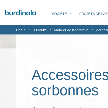
SOCIÉTÉ
PROJETS DE LA
Début
Produits
Mobilier de laboratoire
Accesso
QU
SORB
S
Accessoires
sorbonnes