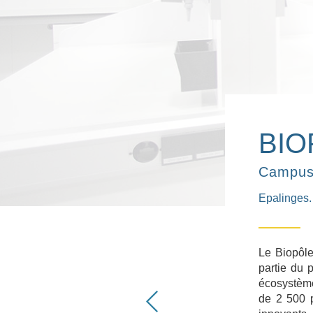
BIO
Campus 
Epalinges.
 COSMÉTIQUE
une superficie de plus de 3 000 m2,
Le Biopôle
s plus avancées. Toute la zone des
partie du 
 bien les laboratoires de contrôle de
écosystème
 en phase gazeuse, dissolution,
de 2 500 p