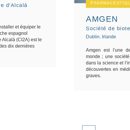
PHARMACEUTIQU
re d'Alcalá
AMGEN
staller et équiper le
Société de biot
rche espagnol
Dublin. Irlande
 Alcalá (CI2A) est le
des dix dernières
Amgen est l'une de
monde ; une société
dans la science et l'
découvertes en médic
graves.