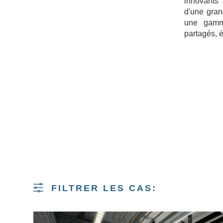
que les laboratoires de microbiologie.
innovants 
d'une grand
une gamme
partagés, 
 PLUS
FILTRER LES CAS: