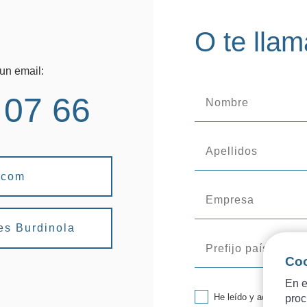
O te lla
un email:
 07 66
.com
es Burdinola
Co
En e
He leído y acepto la
in
proc