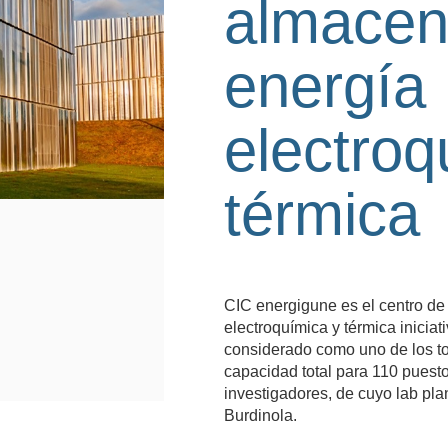
almacen
energía
electroq
térmica
CIC energigune es el centro de
electroquímica y térmica iniciat
considerado como uno de los to
capacidad total para 110 puesto
investigadores, de cuyo lab pl
Burdinola.