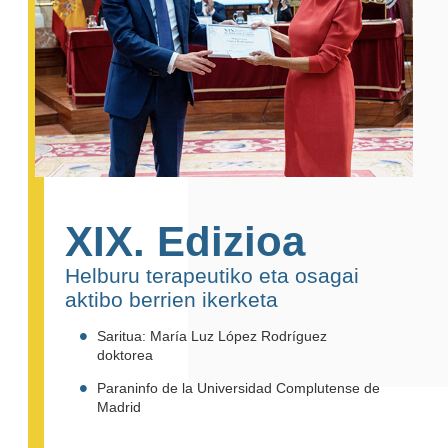
XIX. Edizioa
Helburu terapeutiko eta osagai
aktibo berrien ikerketa
Saritua: María Luz López Rodríguez
doktorea
Paraninfo de la Universidad Complutense de
Madrid