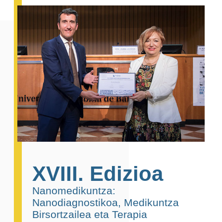
XVIII. Edizioa
Nanomedikuntza:
Nanodiagnostikoa, Medikuntza
Birsortzailea eta Terapia