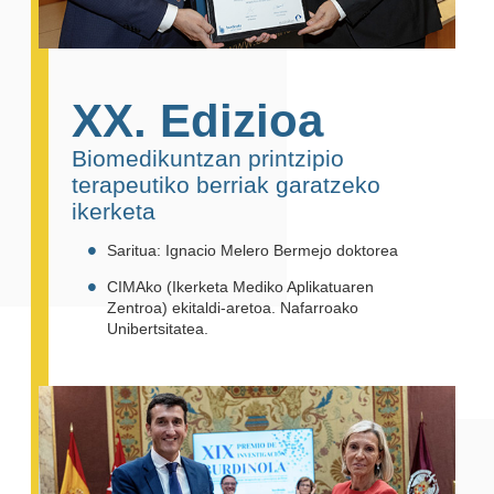
XX. Edizioa
Biomedikuntzan printzipio
terapeutiko berriak garatzeko
ikerketa
Saritua: Ignacio Melero Bermejo doktorea
CIMAko (Ikerketa Mediko Aplikatuaren
Zentroa) ekitaldi-aretoa. Nafarroako
Unibertsitatea.