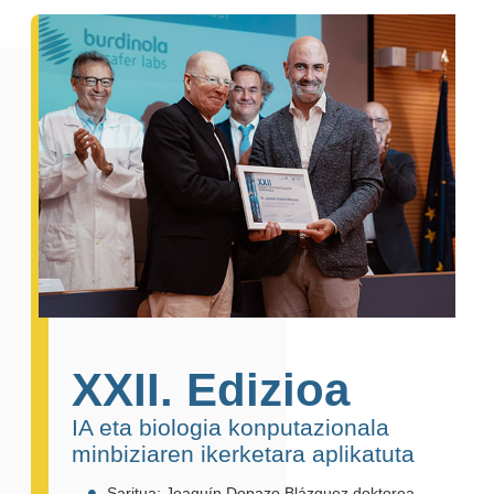
XXII. Edizioa
IA eta biologia konputazionala
minbiziaren ikerketara aplikatuta
Saritua: Joaquín Dopazo Blázquez doktorea