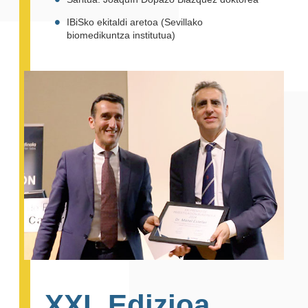
IBiSko ekitaldi aretoa (Sevillako
biomedikuntza institutua)
XXI. Edizioa