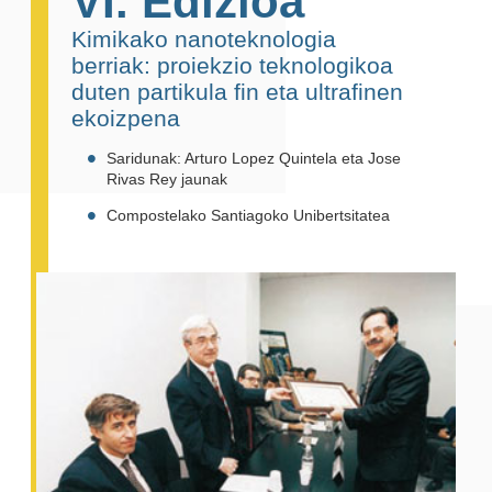
VI. Edizioa
Kimikako nanoteknologia
berriak: proiekzio teknologikoa
duten partikula fin eta ultrafinen
ekoizpena
Saridunak: Arturo Lopez Quintela eta Jose
Rivas Rey jaunak
Compostelako Santiagoko Unibertsitatea