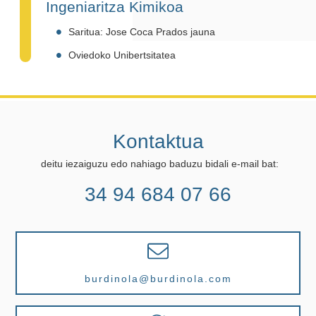
Ingeniaritza Kimikoa
Saritua: Jose Coca Prados jauna
Oviedoko Unibertsitatea
Kontaktua
deitu iezaiguzu edo nahiago baduzu bidali e-mail bat:
34 94 684 07 66
burdinola@burdinola.com