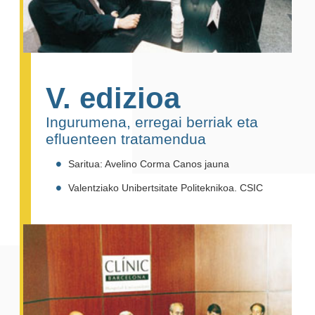
V. edizioa
Ingurumena, erregai berriak eta
efluenteen tratamendua
Saritua: Avelino Corma Canos jauna
Valentziako Unibertsitate Politeknikoa. CSIC