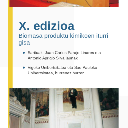
X. edizioa
Biomasa produktu kimikoen iturri
gisa
Sarituak: Juan Carlos Parajo Linares eta
Antonio Aprigio Silva jaunak
Vigoko Unibertsitatea eta Sao Pauloko
Unibertsitatea, hurrenez hurren.