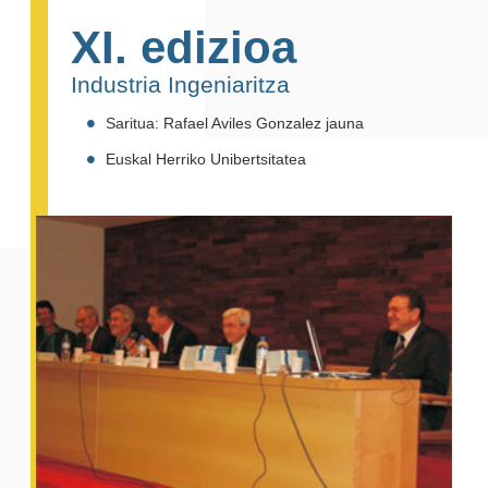
XI. edizioa
Industria Ingeniaritza
Saritua: Rafael Aviles Gonzalez jauna
Euskal Herriko Unibertsitatea