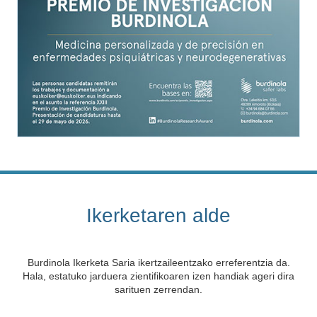
Ikerketaren alde
Burdinola Ikerketa Saria ikertzaileentzako erreferentzia da.
Hala, estatuko jarduera zientifikoaren izen handiak ageri dira
sarituen zerrendan.