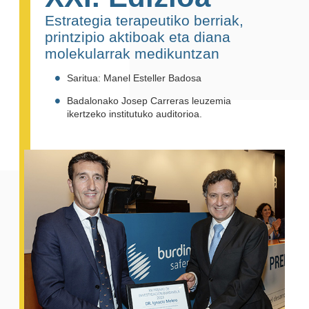
Estrategia terapeutiko berriak,
printzipio aktiboak eta diana
molekularrak medikuntzan
Saritua: Manel Esteller Badosa
Badalonako Josep Carreras leuzemia
ikertzeko institutuko auditorioa.