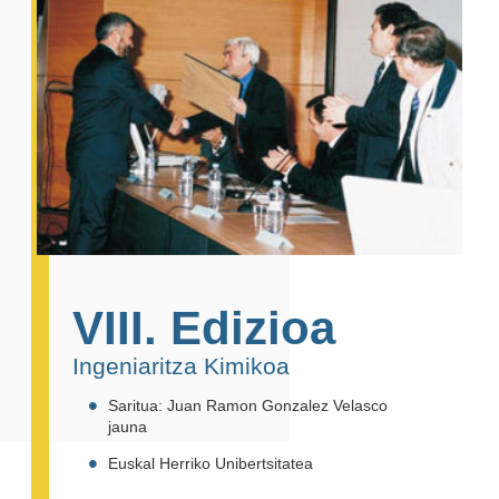
VIII. Edizioa
Ingeniaritza Kimikoa
Saritua: Juan Ramon Gonzalez Velasco
jauna
Euskal Herriko Unibertsitatea