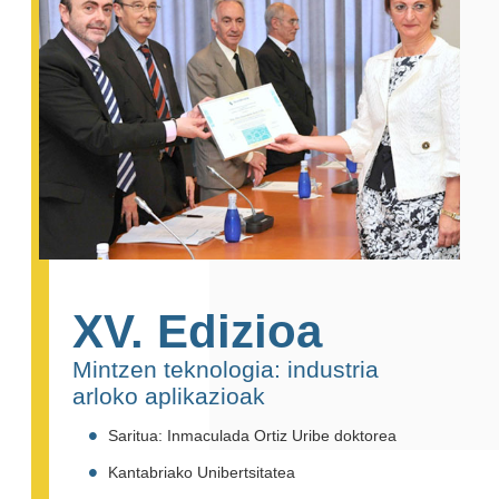
XV. Edizioa
Mintzen teknologia: industria
arloko aplikazioak
Saritua: Inmaculada Ortiz Uribe doktorea
Kantabriako Unibertsitatea