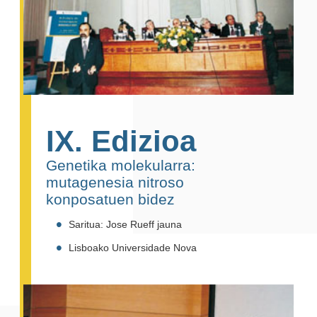
IX. Edizioa
Genetika molekularra:
mutagenesia nitroso
konposatuen bidez
Saritua: Jose Rueff jauna
Lisboako Universidade Nova