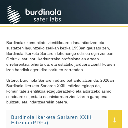
Burdinolak komunitate zientifikoaren lana aitortzen eta
sustatzen laguntzeko zeukan kezka 1993an gauzatu zen,
Burdinola Ikerketa Sariaren lehenengo edizioa egin zenean.
Ordutik, sari hori ikerkuntzako profesionalen artean
erreferentzia bihurtu da, eta estatuko jarduera zientifikoaren
izen handiak ageri dira sarituen zerrendan.
Urtero, Burdinola Sariaren edizio bat antolatzen da. 2026an
Burdinola Ikerketa Sariaren XXIII. edizioa egingo da,
komunitate zientifikoa ezagutarazteko eta aitortzeko asmo
sendoarekin, estatu espainiarrean zientziaren garapena
bultzatu eta indartzearekin batera.
Burdinola Ikerketa Sariaren XXIII.
Edizioa (PDFa)