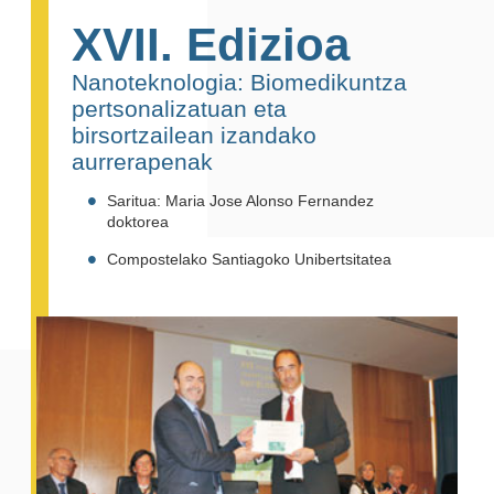
XVII. Edizioa
Nanoteknologia: Biomedikuntza
pertsonalizatuan eta
birsortzailean izandako
aurrerapenak
Saritua: Maria Jose Alonso Fernandez
doktorea
Compostelako Santiagoko Unibertsitatea