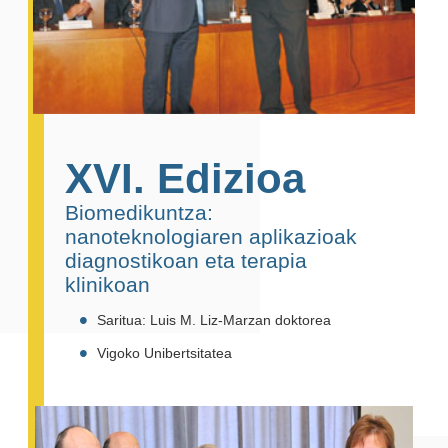
XVI. Edizioa
Biomedikuntza:
nanoteknologiaren aplikazioak
diagnostikoan eta terapia
klinikoan
Saritua: Luis M. Liz-Marzan doktorea
Vigoko Unibertsitatea